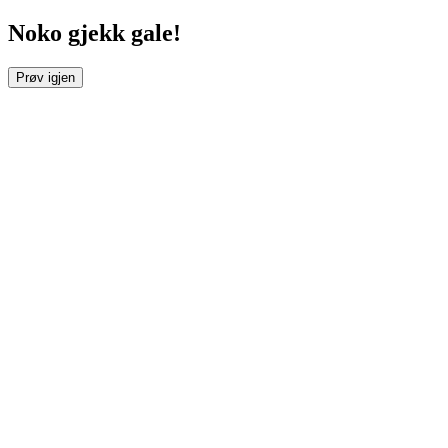
Noko gjekk gale!
Prøv igjen