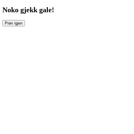
Noko gjekk gale!
Prøv igjen