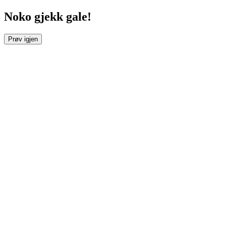
Noko gjekk gale!
Prøv igjen