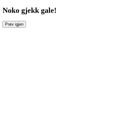
Noko gjekk gale!
Prøv igjen