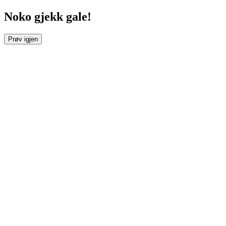
Noko gjekk gale!
Prøv igjen