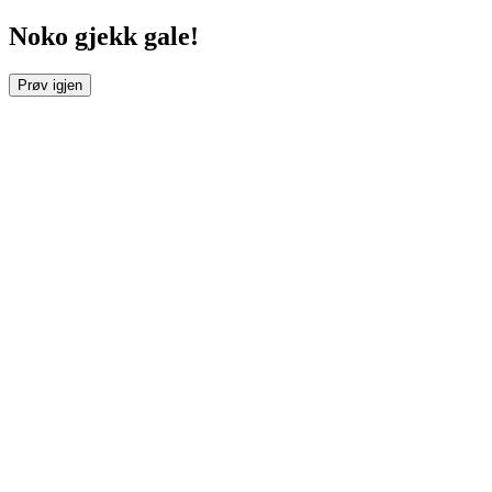
Noko gjekk gale!
Prøv igjen