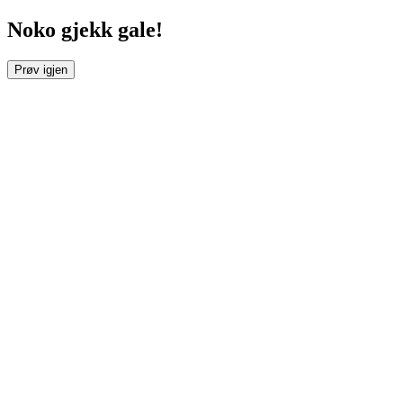
Noko gjekk gale!
Prøv igjen