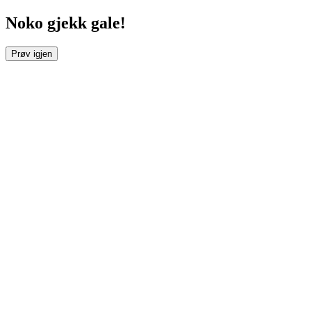
Noko gjekk gale!
Prøv igjen