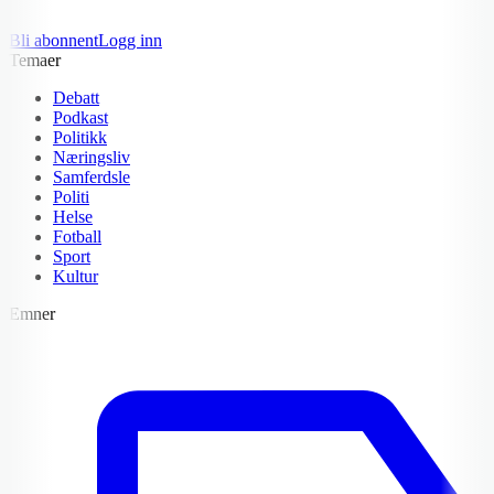
Bli abonnent
Logg inn
Temaer
Debatt
Podkast
Politikk
Næringsliv
Samferdsle
Politi
Helse
Fotball
Sport
Kultur
Emner