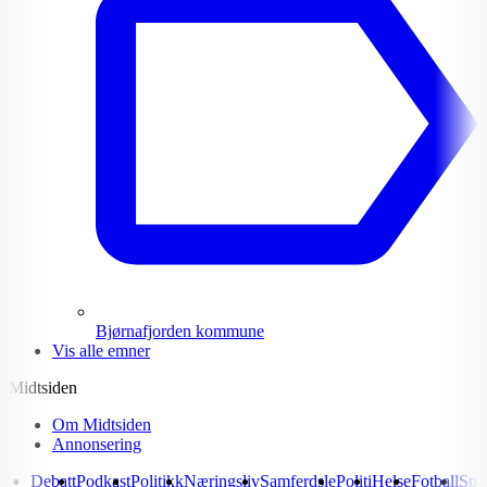
Bjørnafjorden kommune
Vis alle emner
Midtsiden
Om Midtsiden
Annonsering
Debatt
Podkast
Politikk
Næringsliv
Samferdsle
Politi
Helse
Fotball
Spo