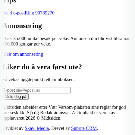
Send e-post
Ring
90789270
Annonsering
Over 35.000 unike besøk per veke. Annonsen din blir vist til saman
100.000 gongar per veke.
Meir om annonsering
Liker du å vera først ute?
Få vekas høgdepunkt rett i innboksen:
E-post
Meld deg på
Midtsiden arbeider etter Vær Varsom-plakaten sine reglar for god
presseskikk. Sjå òg Redaktøransvar. Alt innhald er verna av
opphavsrett
2026
© Midtsiden.
Utviklet av
Skavl Media
. Drevet av
Subrite CRM
.