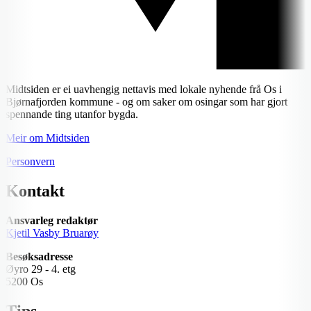
Midtsiden er ei uavhengig nettavis med lokale nyhende frå Os i
Bjørnafjorden kommune - og om saker om osingar som har gjort
spennande ting utanfor bygda.
Meir om Midtsiden
Personvern
Kontakt
Ansvarleg redaktør
Kjetil Vasby Bruarøy
Besøksadresse
Øyro 29 - 4. etg
5200 Os
Tips