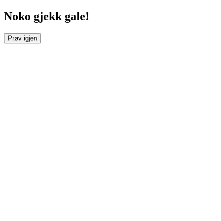
Noko gjekk gale!
Prøv igjen