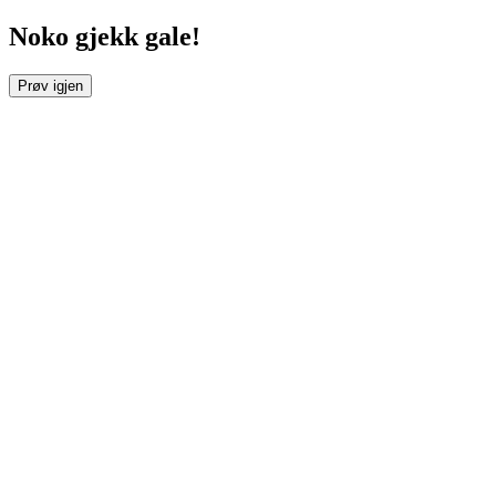
Noko gjekk gale!
Prøv igjen