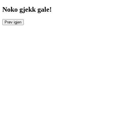
Noko gjekk gale!
Prøv igjen