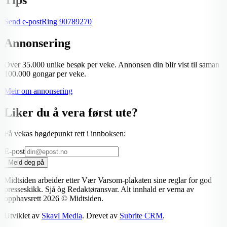
Send e-post
Ring
90789270
Annonsering
Over 35.000 unike besøk per veke. Annonsen din blir vist til saman
100.000 gongar per veke.
Meir om annonsering
Liker du å vera først ute?
Få vekas høgdepunkt rett i innboksen:
E-post
Meld deg på
Midtsiden arbeider etter Vær Varsom-plakaten sine reglar for god
presseskikk. Sjå òg Redaktøransvar. Alt innhald er verna av
opphavsrett
2026
© Midtsiden.
Utviklet av
Skavl Media
. Drevet av
Subrite CRM
.