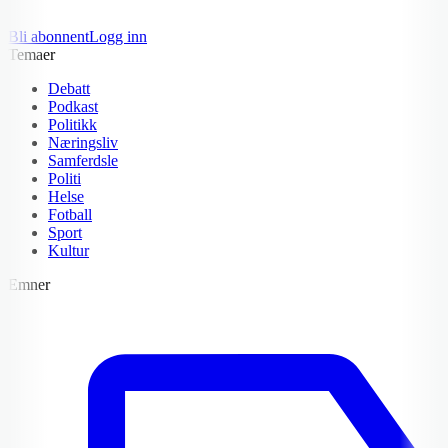
Bli abonnent
Logg inn
Temaer
Debatt
Podkast
Politikk
Næringsliv
Samferdsle
Politi
Helse
Fotball
Sport
Kultur
Emner