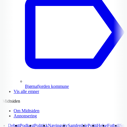
Bjørnafjorden kommune
Vis alle emner
Midtsiden
Om Midtsiden
Annonsering
Debatt
Podkast
Politikk
Næringsliv
Samferdsle
Politi
Helse
Fotball
Spo