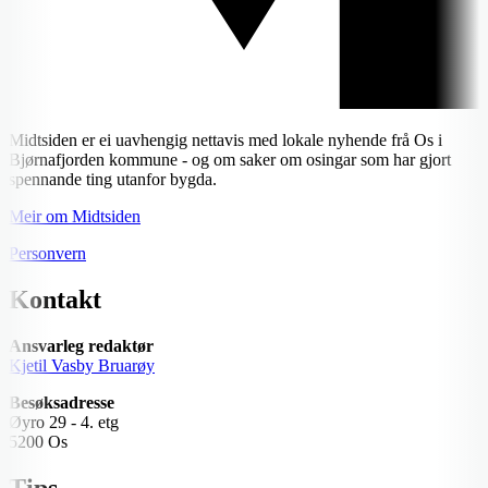
Midtsiden er ei uavhengig nettavis med lokale nyhende frå Os i
Bjørnafjorden kommune - og om saker om osingar som har gjort
spennande ting utanfor bygda.
Meir om Midtsiden
Personvern
Kontakt
Ansvarleg redaktør
Kjetil Vasby Bruarøy
Besøksadresse
Øyro 29 - 4. etg
5200 Os
Tips