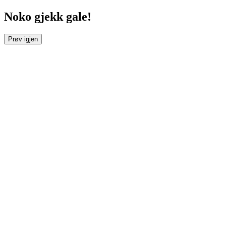
Noko gjekk gale!
Prøv igjen