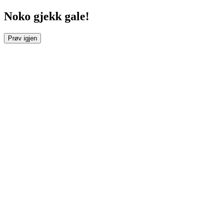
Noko gjekk gale!
Prøv igjen