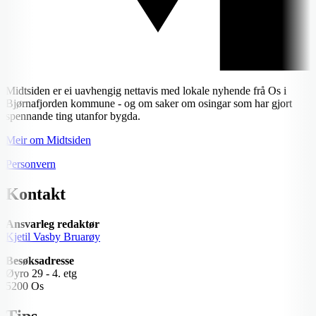
Midtsiden er ei uavhengig nettavis med lokale nyhende frå Os i
Bjørnafjorden kommune - og om saker om osingar som har gjort
spennande ting utanfor bygda.
Meir om Midtsiden
Personvern
Kontakt
Ansvarleg redaktør
Kjetil Vasby Bruarøy
Besøksadresse
Øyro 29 - 4. etg
5200 Os
Tips