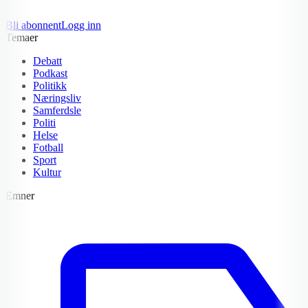
Bli abonnent
Logg inn
Temaer
Debatt
Podkast
Politikk
Næringsliv
Samferdsle
Politi
Helse
Fotball
Sport
Kultur
Emner