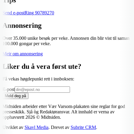
Send e-post
Ring
90789270
Annonsering
Over 35.000 unike besøk per veke. Annonsen din blir vist til saman
100.000 gongar per veke.
Meir om annonsering
Liker du å vera først ute?
Få vekas høgdepunkt rett i innboksen:
E-post
Meld deg på
Midtsiden arbeider etter Vær Varsom-plakaten sine reglar for god
presseskikk. Sjå òg Redaktøransvar. Alt innhald er verna av
opphavsrett
2026
© Midtsiden.
Utviklet av
Skavl Media
. Drevet av
Subrite CRM
.