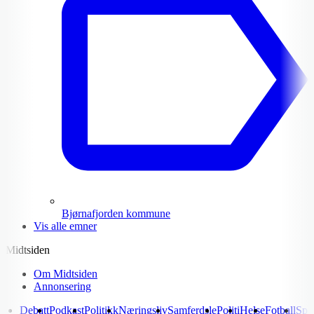
Bjørnafjorden kommune
Vis alle emner
Midtsiden
Om Midtsiden
Annonsering
Debatt
Podkast
Politikk
Næringsliv
Samferdsle
Politi
Helse
Fotball
Spo