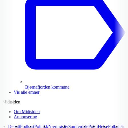
Bjørnafjorden kommune
Vis alle emner
Midtsiden
Om Midtsiden
Annonsering
Debatt
Podkast
Politikk
Næringsliv
Samferdsle
Politi
Helse
Fotball
Spo