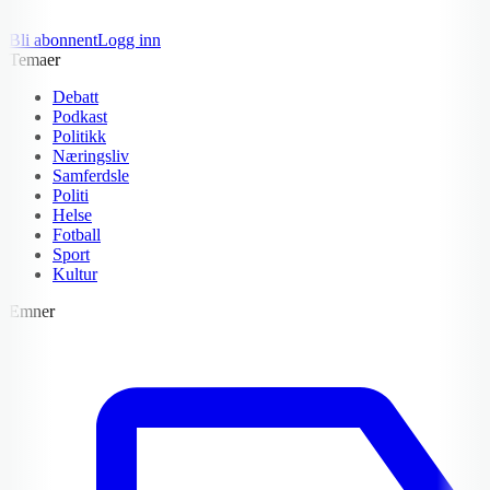
Bli abonnent
Logg inn
Temaer
Debatt
Podkast
Politikk
Næringsliv
Samferdsle
Politi
Helse
Fotball
Sport
Kultur
Emner