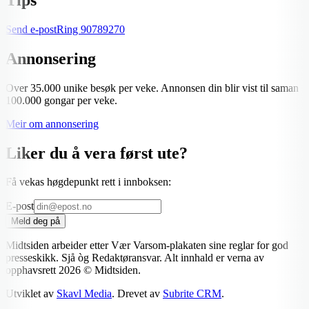
Send e-post
Ring
90789270
Annonsering
Over 35.000 unike besøk per veke. Annonsen din blir vist til saman
100.000 gongar per veke.
Meir om annonsering
Liker du å vera først ute?
Få vekas høgdepunkt rett i innboksen:
E-post
Meld deg på
Midtsiden arbeider etter Vær Varsom-plakaten sine reglar for god
presseskikk. Sjå òg Redaktøransvar. Alt innhald er verna av
opphavsrett
2026
© Midtsiden.
Utviklet av
Skavl Media
. Drevet av
Subrite CRM
.