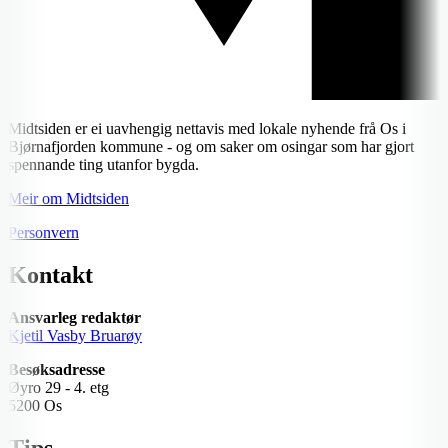
Midtsiden er ei uavhengig nettavis med lokale nyhende frå Os i
Bjørnafjorden kommune - og om saker om osingar som har gjort
spennande ting utanfor bygda.
Meir om Midtsiden
Personvern
Kontakt
Ansvarleg redaktør
Kjetil Vasby Bruarøy
Besøksadresse
Øyro 29 - 4. etg
5200 Os
Tips