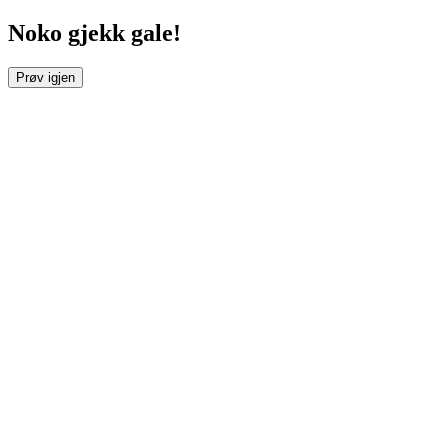
Noko gjekk gale!
Prøv igjen