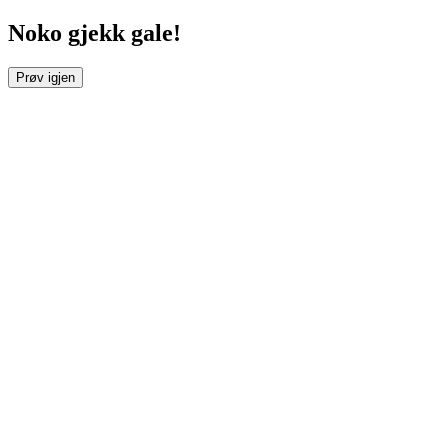
Noko gjekk gale!
Prøv igjen