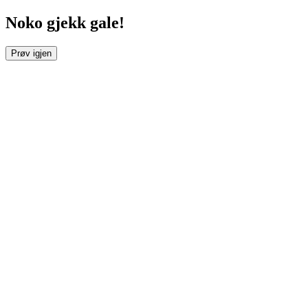
Noko gjekk gale!
Prøv igjen