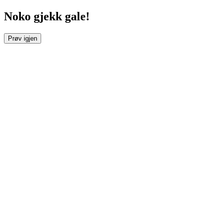
Noko gjekk gale!
Prøv igjen