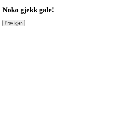
Noko gjekk gale!
Prøv igjen