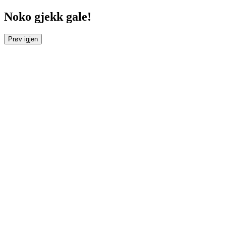
Noko gjekk gale!
Prøv igjen