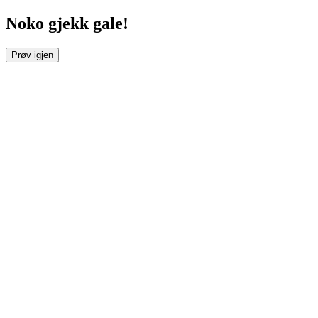
Noko gjekk gale!
Prøv igjen