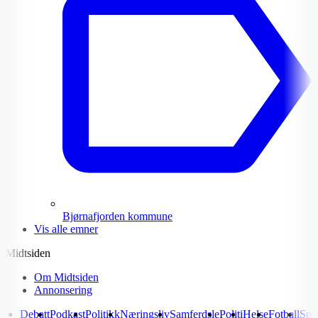
Bjørnafjorden kommune
Vis alle emner
Midtsiden
Om Midtsiden
Annonsering
Debatt
Podkast
Politikk
Næringsliv
Samferdsle
Politi
Helse
Fotball
Spo