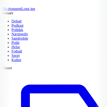
Bli abonnent
Logg inn
Temaer
Debatt
Podkast
Politikk
Næringsliv
Samferdsle
Politi
Helse
Fotball
Sport
Kultur
Emner