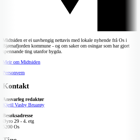
Midtsiden er ei uavhengig nettavis med lokale nyhende frå Os i
Bjørnafjorden kommune - og om saker om osingar som har gjort
spennande ting utanfor bygda.
Meir om Midtsiden
Personvern
Kontakt
Ansvarleg redaktør
Kjetil Vasby Bruarøy
Besøksadresse
Øyro 29 - 4. etg
5200 Os
Tips