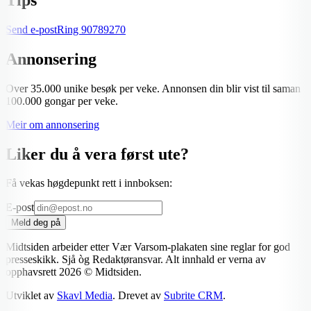
Send e-post
Ring
90789270
Annonsering
Over 35.000 unike besøk per veke. Annonsen din blir vist til saman
100.000 gongar per veke.
Meir om annonsering
Liker du å vera først ute?
Få vekas høgdepunkt rett i innboksen:
E-post
Meld deg på
Midtsiden arbeider etter Vær Varsom-plakaten sine reglar for god
presseskikk. Sjå òg Redaktøransvar. Alt innhald er verna av
opphavsrett
2026
© Midtsiden.
Utviklet av
Skavl Media
. Drevet av
Subrite CRM
.