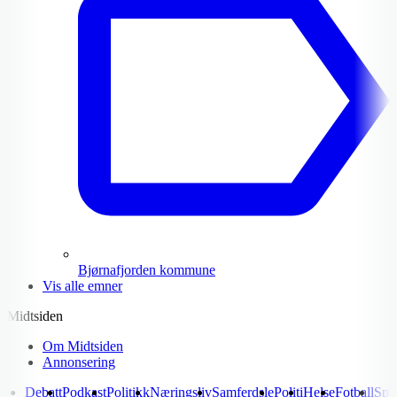
Bjørnafjorden kommune
Vis alle emner
Midtsiden
Om Midtsiden
Annonsering
Debatt
Podkast
Politikk
Næringsliv
Samferdsle
Politi
Helse
Fotball
Spo