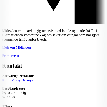
Midtsiden er ei uavhengig nettavis med lokale nyhende frå Os i
Bjørnafjorden kommune - og om saker om osingar som har gjort
spennande ting utanfor bygda.
Meir om Midtsiden
Personvern
Kontakt
Ansvarleg redaktør
Kjetil Vasby Bruarøy
Besøksadresse
Øyro 29 - 4. etg
5200 Os
Tips