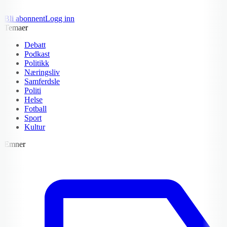
Bli abonnent
Logg inn
Temaer
Debatt
Podkast
Politikk
Næringsliv
Samferdsle
Politi
Helse
Fotball
Sport
Kultur
Emner