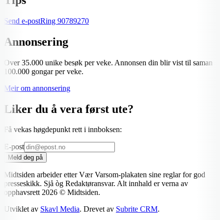
Send e-post
Ring
90789270
Annonsering
Over 35.000 unike besøk per veke. Annonsen din blir vist til saman
100.000 gongar per veke.
Meir om annonsering
Liker du å vera først ute?
Få vekas høgdepunkt rett i innboksen:
E-post
Meld deg på
Midtsiden arbeider etter Vær Varsom-plakaten sine reglar for god
presseskikk. Sjå òg Redaktøransvar. Alt innhald er verna av
opphavsrett
2026
© Midtsiden.
Utviklet av
Skavl Media
. Drevet av
Subrite CRM
.