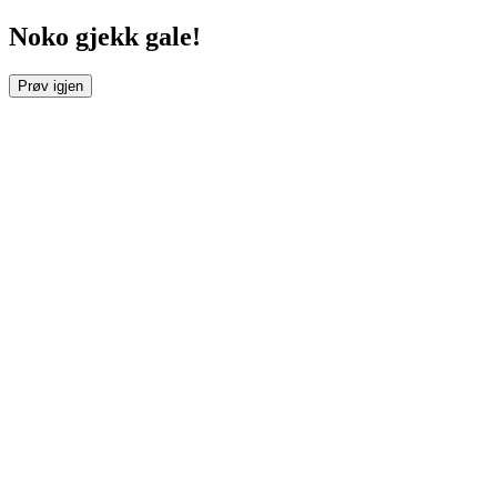
Noko gjekk gale!
Prøv igjen