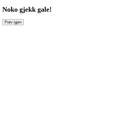
Noko gjekk gale!
Prøv igjen