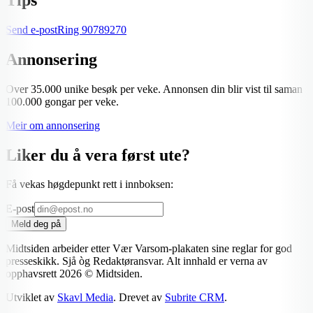
Send e-post
Ring
90789270
Annonsering
Over 35.000 unike besøk per veke. Annonsen din blir vist til saman
100.000 gongar per veke.
Meir om annonsering
Liker du å vera først ute?
Få vekas høgdepunkt rett i innboksen:
E-post
Meld deg på
Midtsiden arbeider etter Vær Varsom-plakaten sine reglar for god
presseskikk. Sjå òg Redaktøransvar. Alt innhald er verna av
opphavsrett
2026
© Midtsiden.
Utviklet av
Skavl Media
. Drevet av
Subrite CRM
.