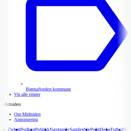
Bjørnafjorden kommune
Vis alle emner
Midtsiden
Om Midtsiden
Annonsering
Debatt
Podkast
Politikk
Næringsliv
Samferdsle
Politi
Helse
Fotball
Spo