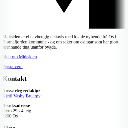
Midtsiden er ei uavhengig nettavis med lokale nyhende frå Os i
Bjørnafjorden kommune - og om saker om osingar som har gjort
spennande ting utanfor bygda.
Meir om Midtsiden
Personvern
Kontakt
Ansvarleg redaktør
Kjetil Vasby Bruarøy
Besøksadresse
Øyro 29 - 4. etg
5200 Os
Tips