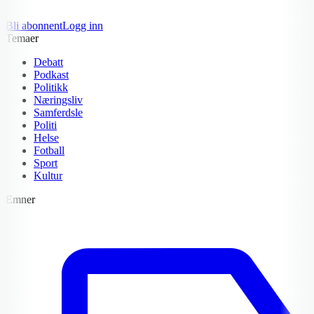
Bli abonnent
Logg inn
Temaer
Debatt
Podkast
Politikk
Næringsliv
Samferdsle
Politi
Helse
Fotball
Sport
Kultur
Emner