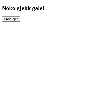
Noko gjekk gale!
Prøv igjen