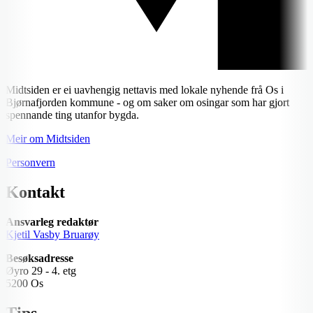
Midtsiden er ei uavhengig nettavis med lokale nyhende frå Os i
Bjørnafjorden kommune - og om saker om osingar som har gjort
spennande ting utanfor bygda.
Meir om Midtsiden
Personvern
Kontakt
Ansvarleg redaktør
Kjetil Vasby Bruarøy
Besøksadresse
Øyro 29 - 4. etg
5200 Os
Tips