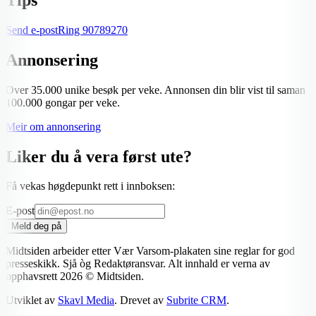
Send e-post
Ring
90789270
Annonsering
Over 35.000 unike besøk per veke. Annonsen din blir vist til saman
100.000 gongar per veke.
Meir om annonsering
Liker du å vera først ute?
Få vekas høgdepunkt rett i innboksen:
E-post
Meld deg på
Midtsiden arbeider etter Vær Varsom-plakaten sine reglar for god
presseskikk. Sjå òg Redaktøransvar. Alt innhald er verna av
opphavsrett
2026
© Midtsiden.
Utviklet av
Skavl Media
. Drevet av
Subrite CRM
.