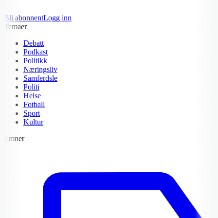
Bli abonnent
Logg inn
Temaer
Debatt
Podkast
Politikk
Næringsliv
Samferdsle
Politi
Helse
Fotball
Sport
Kultur
Emner