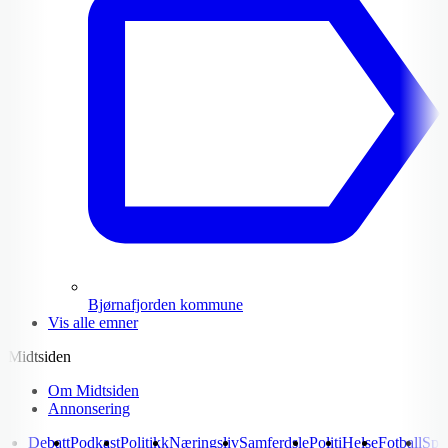
Bjørnafjorden kommune
Vis alle emner
Midtsiden
Om Midtsiden
Annonsering
Debatt
Podkast
Politikk
Næringsliv
Samferdsle
Politi
Helse
Fotball
Spo