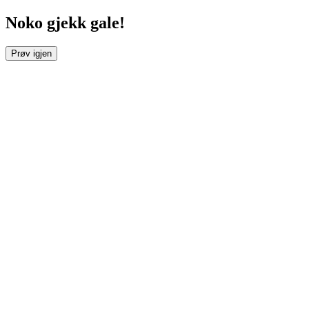
Noko gjekk gale!
Prøv igjen