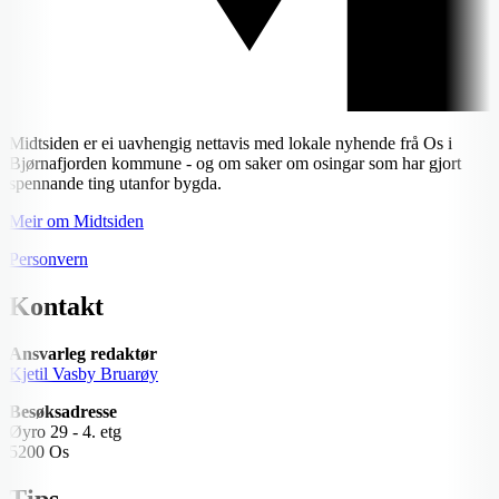
Midtsiden er ei uavhengig nettavis med lokale nyhende frå Os i
Bjørnafjorden kommune - og om saker om osingar som har gjort
spennande ting utanfor bygda.
Meir om Midtsiden
Personvern
Kontakt
Ansvarleg redaktør
Kjetil Vasby Bruarøy
Besøksadresse
Øyro 29 - 4. etg
5200 Os
Tips