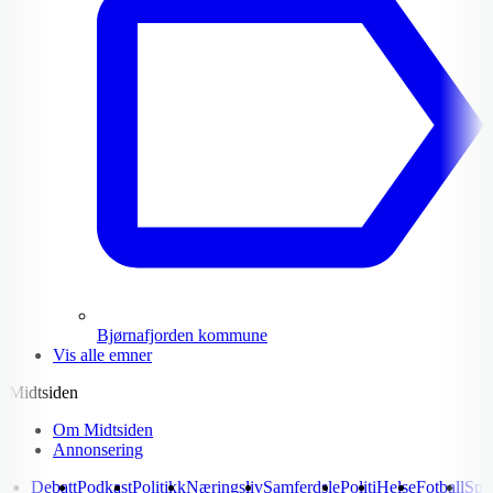
Bjørnafjorden kommune
Vis alle emner
Midtsiden
Om Midtsiden
Annonsering
Debatt
Podkast
Politikk
Næringsliv
Samferdsle
Politi
Helse
Fotball
Spo