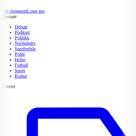
Bli abonnent
Logg inn
Temaer
Debatt
Podkast
Politikk
Næringsliv
Samferdsle
Politi
Helse
Fotball
Sport
Kultur
Emner