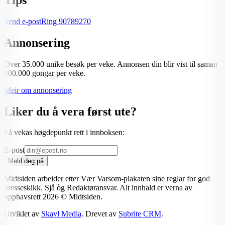
Send e-post
Ring
90789270
Annonsering
Over 35.000 unike besøk per veke. Annonsen din blir vist til saman
100.000 gongar per veke.
Meir om annonsering
Liker du å vera først ute?
Få vekas høgdepunkt rett i innboksen:
E-post
Meld deg på
Midtsiden arbeider etter Vær Varsom-plakaten sine reglar for god
presseskikk. Sjå òg Redaktøransvar. Alt innhald er verna av
opphavsrett
2026
© Midtsiden.
Utviklet av
Skavl Media
. Drevet av
Subrite CRM
.