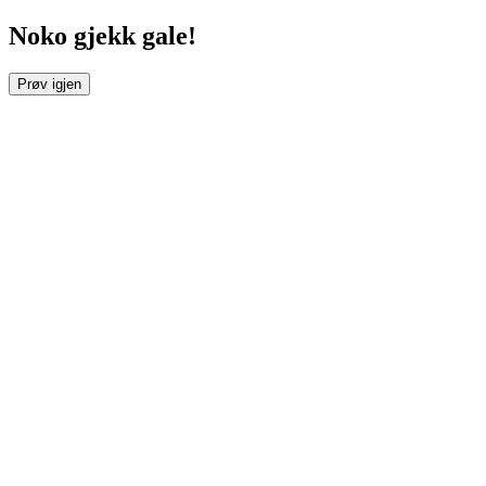
Noko gjekk gale!
Prøv igjen