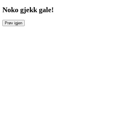
Noko gjekk gale!
Prøv igjen