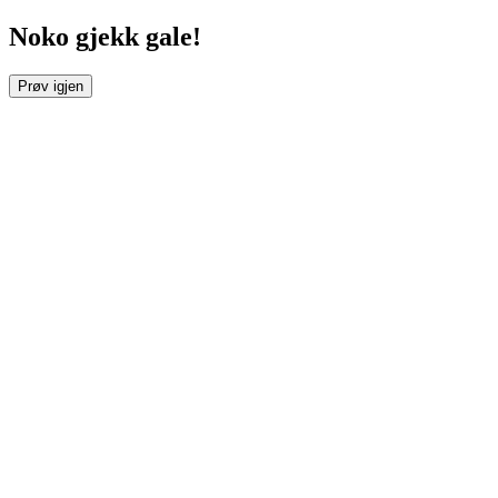
Noko gjekk gale!
Prøv igjen