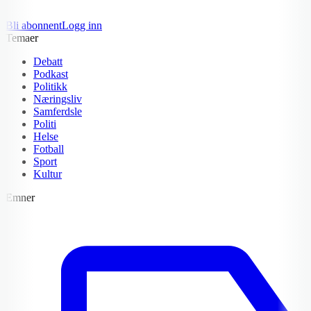
Bli abonnent
Logg inn
Temaer
Debatt
Podkast
Politikk
Næringsliv
Samferdsle
Politi
Helse
Fotball
Sport
Kultur
Emner