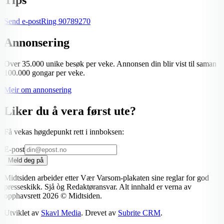
Send e-post
Ring
90789270
Annonsering
Over 35.000 unike besøk per veke. Annonsen din blir vist til saman
100.000 gongar per veke.
Meir om annonsering
Liker du å vera først ute?
Få vekas høgdepunkt rett i innboksen:
E-post
Meld deg på
Midtsiden arbeider etter Vær Varsom-plakaten sine reglar for god
presseskikk. Sjå òg Redaktøransvar. Alt innhald er verna av
opphavsrett
2026
© Midtsiden.
Utviklet av
Skavl Media
. Drevet av
Subrite CRM
.