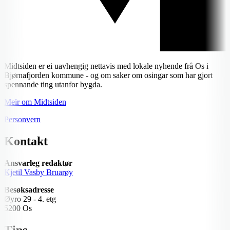
Midtsiden er ei uavhengig nettavis med lokale nyhende frå Os i
Bjørnafjorden kommune - og om saker om osingar som har gjort
spennande ting utanfor bygda.
Meir om Midtsiden
Personvern
Kontakt
Ansvarleg redaktør
Kjetil Vasby Bruarøy
Besøksadresse
Øyro 29 - 4. etg
5200 Os
Tips