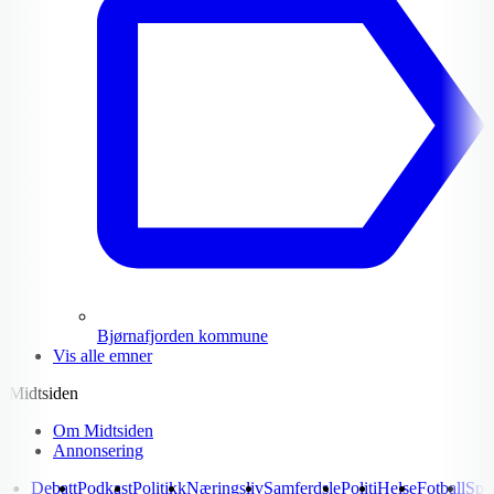
Bjørnafjorden kommune
Vis alle emner
Midtsiden
Om Midtsiden
Annonsering
Debatt
Podkast
Politikk
Næringsliv
Samferdsle
Politi
Helse
Fotball
Spo