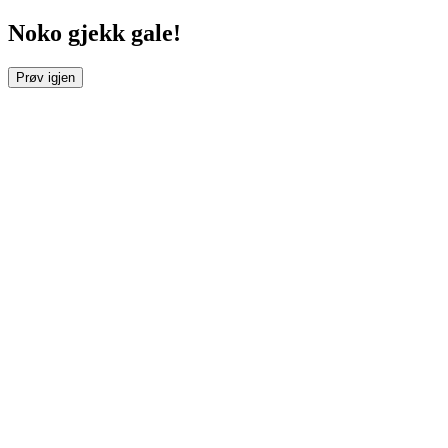
Noko gjekk gale!
Prøv igjen