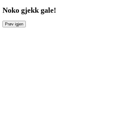
Noko gjekk gale!
Prøv igjen