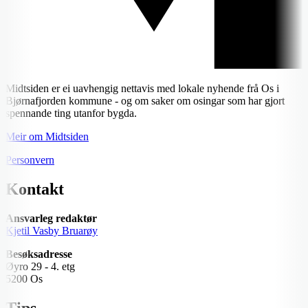
Midtsiden er ei uavhengig nettavis med lokale nyhende frå Os i
Bjørnafjorden kommune - og om saker om osingar som har gjort
spennande ting utanfor bygda.
Meir om Midtsiden
Personvern
Kontakt
Ansvarleg redaktør
Kjetil Vasby Bruarøy
Besøksadresse
Øyro 29 - 4. etg
5200 Os
Tips