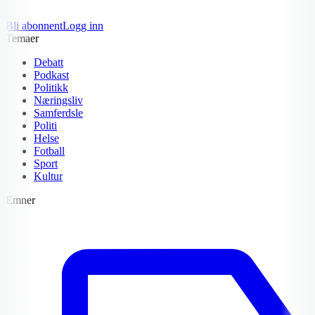
Bli abonnent
Logg inn
Temaer
Debatt
Podkast
Politikk
Næringsliv
Samferdsle
Politi
Helse
Fotball
Sport
Kultur
Emner