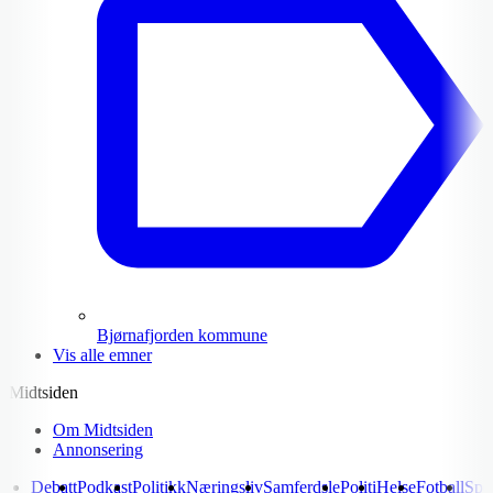
Bjørnafjorden kommune
Vis alle emner
Midtsiden
Om Midtsiden
Annonsering
Debatt
Podkast
Politikk
Næringsliv
Samferdsle
Politi
Helse
Fotball
Spo