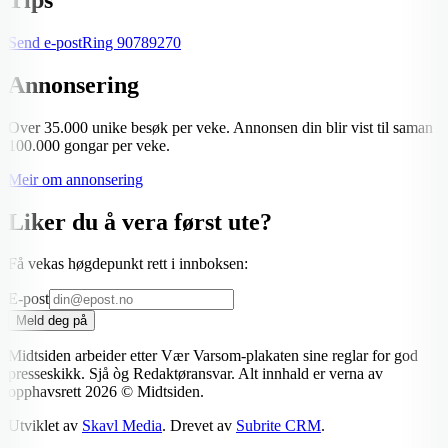
Send e-post
Ring
90789270
Annonsering
Over 35.000 unike besøk per veke. Annonsen din blir vist til saman
100.000 gongar per veke.
Meir om annonsering
Liker du å vera først ute?
Få vekas høgdepunkt rett i innboksen:
E-post
Meld deg på
Midtsiden arbeider etter Vær Varsom-plakaten sine reglar for god
presseskikk. Sjå òg Redaktøransvar. Alt innhald er verna av
opphavsrett
2026
© Midtsiden.
Utviklet av
Skavl Media
. Drevet av
Subrite CRM
.