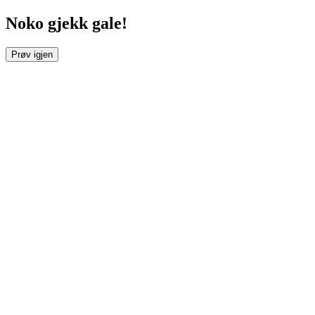
Noko gjekk gale!
Prøv igjen