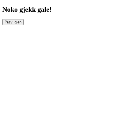
Noko gjekk gale!
Prøv igjen