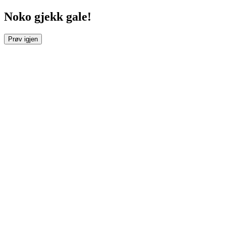
Noko gjekk gale!
Prøv igjen