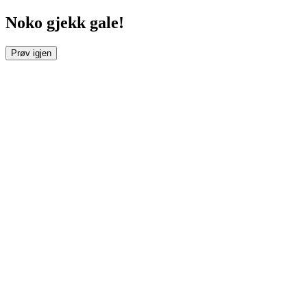
Noko gjekk gale!
Prøv igjen