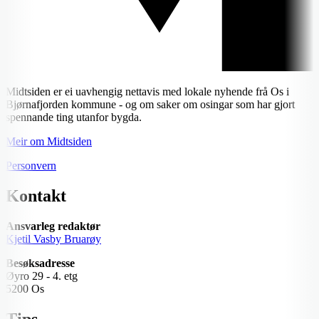
Midtsiden er ei uavhengig nettavis med lokale nyhende frå Os i
Bjørnafjorden kommune - og om saker om osingar som har gjort
spennande ting utanfor bygda.
Meir om Midtsiden
Personvern
Kontakt
Ansvarleg redaktør
Kjetil Vasby Bruarøy
Besøksadresse
Øyro 29 - 4. etg
5200 Os
Tips