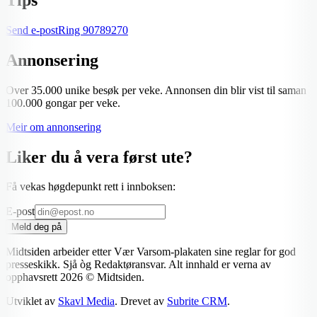
Send e-post
Ring
90789270
Annonsering
Over 35.000 unike besøk per veke. Annonsen din blir vist til saman
100.000 gongar per veke.
Meir om annonsering
Liker du å vera først ute?
Få vekas høgdepunkt rett i innboksen:
E-post
Meld deg på
Midtsiden arbeider etter Vær Varsom-plakaten sine reglar for god
presseskikk. Sjå òg Redaktøransvar. Alt innhald er verna av
opphavsrett
2026
© Midtsiden.
Utviklet av
Skavl Media
. Drevet av
Subrite CRM
.