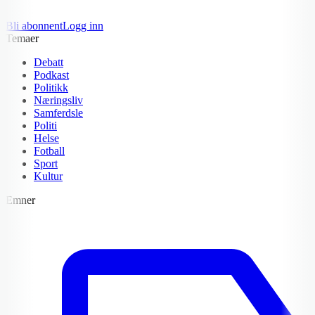
Bli abonnent
Logg inn
Temaer
Debatt
Podkast
Politikk
Næringsliv
Samferdsle
Politi
Helse
Fotball
Sport
Kultur
Emner