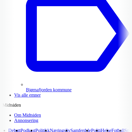
Bjørnafjorden kommune
Vis alle emner
Midtsiden
Om Midtsiden
Annonsering
Debatt
Podkast
Politikk
Næringsliv
Samferdsle
Politi
Helse
Fotball
Spo