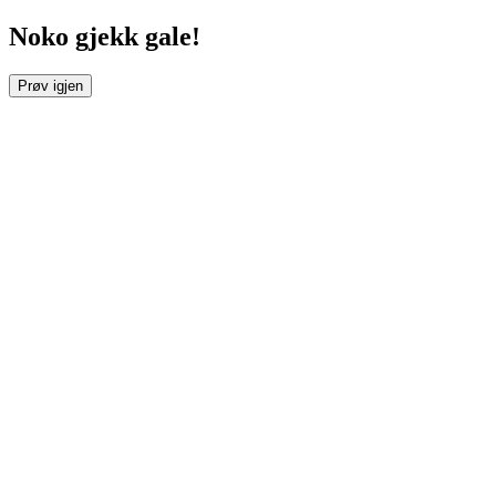
Noko gjekk gale!
Prøv igjen