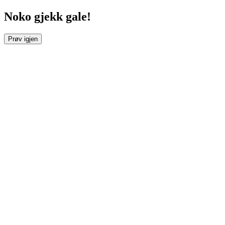
Noko gjekk gale!
Prøv igjen