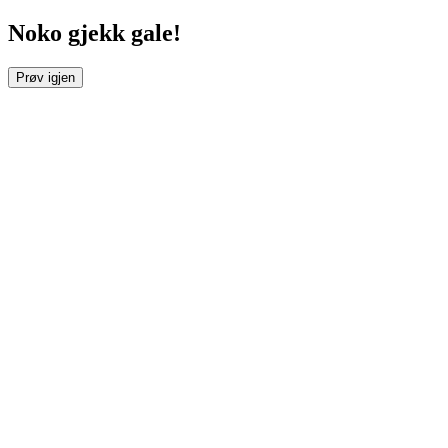
Noko gjekk gale!
Prøv igjen