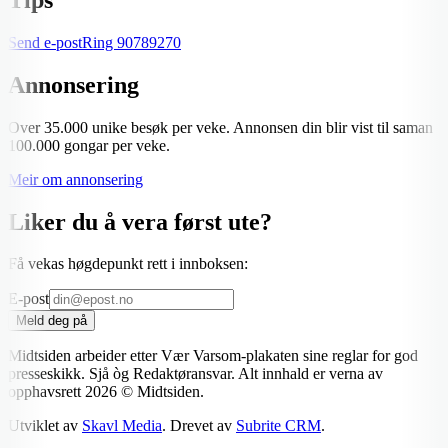
Send e-post
Ring
90789270
Annonsering
Over 35.000 unike besøk per veke. Annonsen din blir vist til saman
100.000 gongar per veke.
Meir om annonsering
Liker du å vera først ute?
Få vekas høgdepunkt rett i innboksen:
E-post
Meld deg på
Midtsiden arbeider etter Vær Varsom-plakaten sine reglar for god
presseskikk. Sjå òg Redaktøransvar. Alt innhald er verna av
opphavsrett
2026
© Midtsiden.
Utviklet av
Skavl Media
. Drevet av
Subrite CRM
.