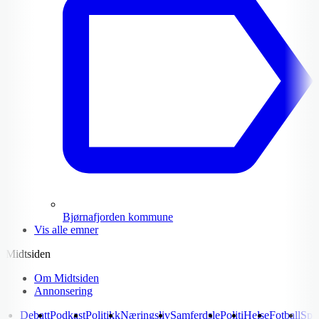
Bjørnafjorden kommune
Vis alle emner
Midtsiden
Om Midtsiden
Annonsering
Debatt
Podkast
Politikk
Næringsliv
Samferdsle
Politi
Helse
Fotball
Spo