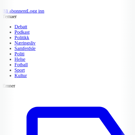
Bli abonnent
Logg inn
Temaer
Debatt
Podkast
Politikk
Næringsliv
Samferdsle
Politi
Helse
Fotball
Sport
Kultur
Emner