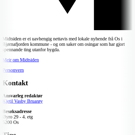
Midtsiden er ei uavhengig nettavis med lokale nyhende frå Os i
Bjørnafjorden kommune - og om saker om osingar som har gjort
spennande ting utanfor bygda.
Meir om Midtsiden
Personvern
Kontakt
Ansvarleg redaktør
Kjetil Vasby Bruarøy
Besøksadresse
Øyro 29 - 4. etg
5200 Os
Tips