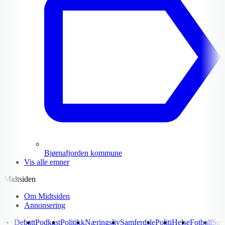
Bjørnafjorden kommune
Vis alle emner
Midtsiden
Om Midtsiden
Annonsering
Debatt
Podkast
Politikk
Næringsliv
Samferdsle
Politi
Helse
Fotball
Spo