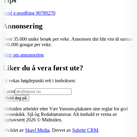
Send e-post
Ring
90789270
Annonsering
Over 35.000 unike besøk per veke. Annonsen din blir vist til saman
100.000 gongar per veke.
Meir om annonsering
Liker du å vera først ute?
Få vekas høgdepunkt rett i innboksen:
E-post
Meld deg på
Midtsiden arbeider etter Vær Varsom-plakaten sine reglar for god
presseskikk. Sjå òg Redaktøransvar. Alt innhald er verna av
opphavsrett
2026
© Midtsiden.
Utviklet av
Skavl Media
. Drevet av
Subrite CRM
.