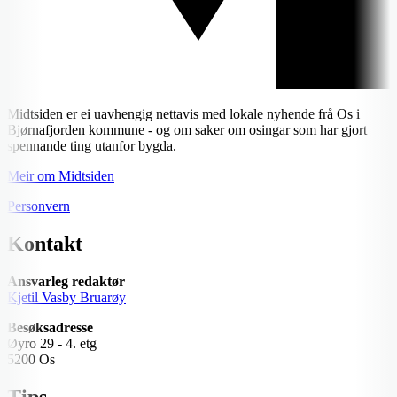
Midtsiden er ei uavhengig nettavis med lokale nyhende frå Os i
Bjørnafjorden kommune - og om saker om osingar som har gjort
spennande ting utanfor bygda.
Meir om Midtsiden
Personvern
Kontakt
Ansvarleg redaktør
Kjetil Vasby Bruarøy
Besøksadresse
Øyro 29 - 4. etg
5200 Os
Tips