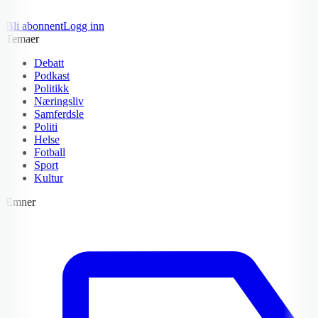
Bli abonnent
Logg inn
Temaer
Debatt
Podkast
Politikk
Næringsliv
Samferdsle
Politi
Helse
Fotball
Sport
Kultur
Emner